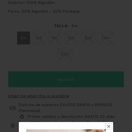
Exterior: 100
% Algodón
Forro: 50
% Algodón - 50% Poliéster
TALLA:
3m
3m
6m
9m
12m
18m
24m
36m
Email me when this is available
Disfruta de nuestros ENVÍOS GRATIS y RÁPIDOS
(Península)
Primer cambio y devolución GRATIS 30 días
Pago 100% Fácil y Seguro: Tarjeta, Paypal, Bizum,
Contrareembolso y Klarna