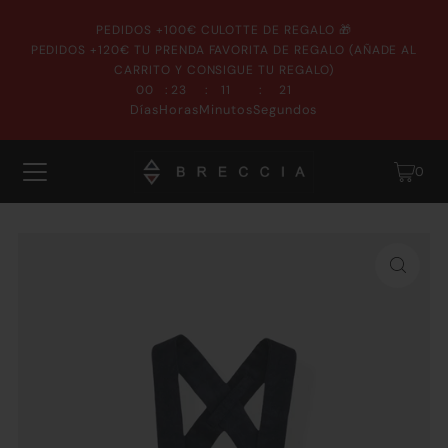
PEDIDOS +100€ CULOTTE DE REGALO 🎁
PEDIDOS +120€ TU PRENDA FAVORITA DE REGALO (AÑADE AL
CARRITO Y CONSIGUE TU REGALO)
:
:
:
00
23
11
21
Días
Horas
Minutos
Segundos
0