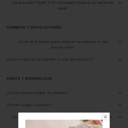
¿Qué puedo hacer si el mensajero pasa y no estoy en
casa?
CAMBIOS Y DEVOLUCIONES
¿Cuál es el plazo para realizar un cambio o una
devolución?
¿Cómo realizar un cambio o una devolución?
PAGOS Y REEMBOLSOS
¿Cómo puedo pagar mi pedido?
¿Puedo pagar a plazos?
En caso de devolución, ¿Cómo y cuándo recibiré mi
reembolso?