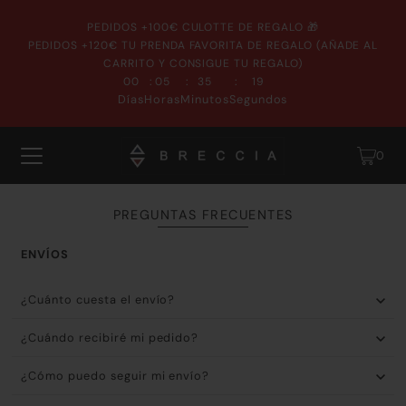
PEDIDOS +100€ CULOTTE DE REGALO 🎁
PEDIDOS +120€ TU PRENDA FAVORITA DE REGALO (AÑADE AL
CARRITO Y CONSIGUE TU REGALO)
:
:
:
00
05
35
18
Días
Horas
Minutos
Segundos
0
PREGUNTAS FRECUENTES
ENVÍOS
¿Cuánto cuesta el envío?
¿Cuándo recibiré mi pedido?
¿Cómo puedo seguir mi envío?