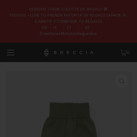
PEDIDOS +100€ CULOTTE DE REGALO 🎁
PEDIDOS +120€ TU PRENDA FAVORITA DE REGALO (AÑADE AL
CARRITO Y CONSIGUE TU REGALO)
:
:
:
00
14
27
42
Días
Horas
Minutos
Segundos
0