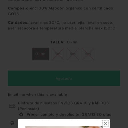
Composición:
100
% Algodón orgánico con certificado
GOTS
Cuidados:
lavar max 30ºC, no usar lejía, lavar en seco,
usar secadora a temperatura media, plancha max 150ºC
TALLA:
0-1m
0-1m
3m
6m
9m
Email me when this is available
Disfruta de nuestros ENVÍOS GRATIS y RÁPIDOS
(Península)
Primer cambio y devolución GRATIS 30 días
Pago 100% Fácil y Seguro: Tarjeta, Paypal, Bizum,
Contrareembolso y Klarna