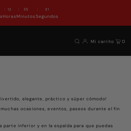
:
:
:
0
12
55
31
as
Horas
Minutos
Segundos
Mi carrito
0
 divertido, elegante, práctico y súper cómodo!
n muchas ocasiones, eventos, paseos durante el fin
 parte inferior y en la espalda para que puedas