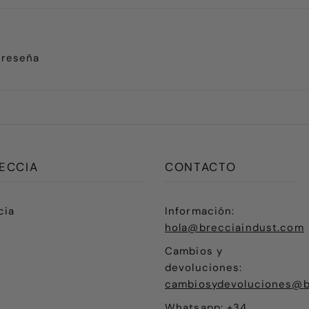
 reseña
ECCIA
CONTACTO
cia
Información:
hola@brecciaindust.com
Cambios y
devoluciones:
cambiosydevoluciones@b
Whatsapp:
+34