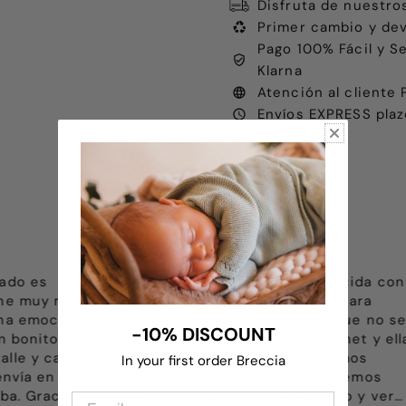
Disfruta de nuestro
Primer cambio y dev
Pago 100% Fácil y S
Klarna
Atención al client
Envíos EXPRESS plaz
 más agradecida con
Paquete recibido para un reg
do por Nadia para
reyes y les ha encantado. La
una abuela que no se
atención de Nadia, incluso en
-10% DISCOUNT
r por internet y ella
de fiesta ha sido excelente. R
roblema. Hemos
para hacer más regalos a ami
In your first order Breccia
quete y nos hemos
Gracias por todo.
ho al abrirlo y ver