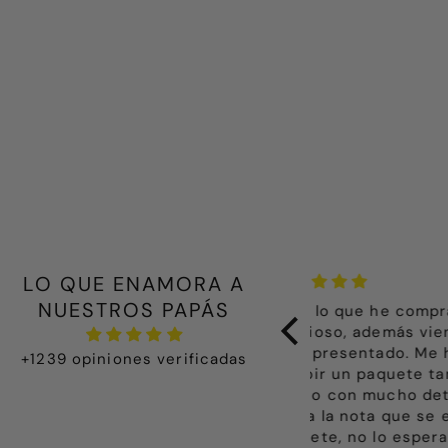
LO QUE ENAMORA A
NUESTROS PAPÁS
odo lo que he comprado es
No puedo estar
recioso, además viene muy muy
el trato recibi
ien presentado. Me ha emocionado
ayudarme. Soy 
+1239 opiniones verificadas
ecibir un paquete tan bonito, todo
muy bien compra
echo con mucho detalle y cariño,
me ayudó sin p
asta la nota que se envía en cada
recibido el pa
aquete, no lo esperaba. Gracias
emocionado muc