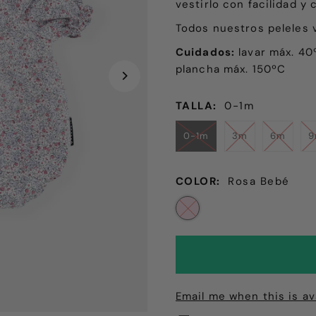
vestirlo con facilidad y 
Todos nuestros peleles 
Cuidados:
lavar máx. 40º
plancha máx. 150ºC
TALLA:
0-1m
0-1m
3m
6m
COLOR:
Rosa Bebé
Email me when this is av