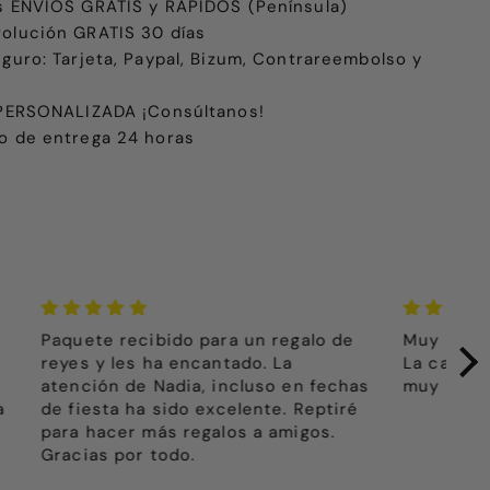
s ENVÍOS GRATIS y RÁPIDOS (Península)
olución GRATIS 30 días
eguro: Tarjeta, Paypal, Bizum, Contrareembolso y
e PERSONALIZADA ¡Consúltanos!
o de entrega 24 horas
alo de
Muy buena atención
El 
La calidad y el diseño del conjunto
hij
 fechas
muy buenos , nos ha encantado
pri
eptiré
más
gos.