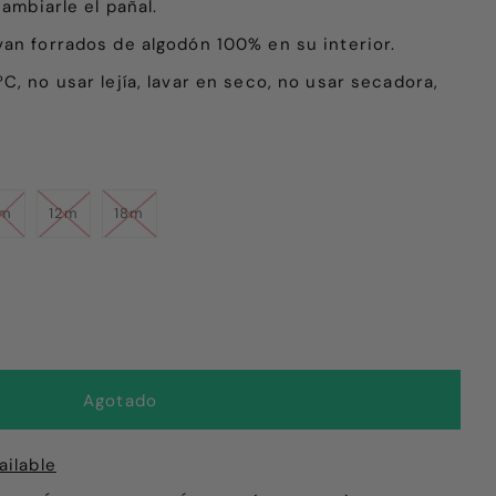
cambiarle el pañal.
van forrados de algodón 100% en su interior.
C, no usar lejía, lavar en seco,
no usar secadora
,
9m
12m
18m
ailable