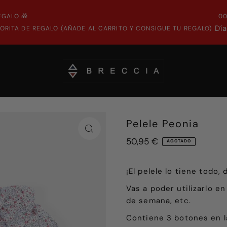
EGALO 🎁
0
Dí
ORITA DE REGALO (AÑADE AL CARRITO Y CONSIGUE TU REGALO)
Pelele Peonia
50,95 €
AGOTADO
¡El pelele lo tiene todo,
Vas a poder utilizarlo e
de semana, etc.
Contiene 3 botones en la