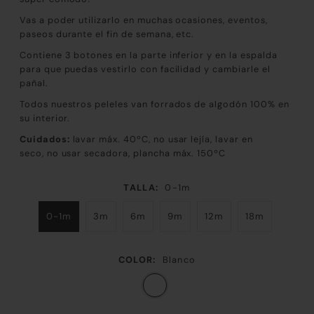
Vas a poder utilizarlo en muchas ocasiones, eventos,
paseos durante el fin de semana, etc.
Contiene 3 botones en la parte inferior y en la espalda
para que puedas vestirlo con facilidad y cambiarle el
pañal.
Todos nuestros peleles van forrados de algodón 100% en
su interior.
Cuidados:
lavar máx. 40ºC, no usar lejía, lavar en
seco,
no usar secadora
, plancha máx. 150ºC
TALLA:
0-1m
0-1m
3m
6m
9m
12m
18m
COLOR:
Blanco