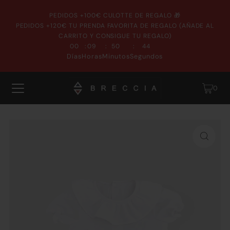
PEDIDOS +100€ CULOTTE DE REGALO 🎁
PEDIDOS +120€ TU PRENDA FAVORITA DE REGALO (AÑADE AL
CARRITO Y CONSIGUE TU REGALO)
:
:
:
00
09
50
44
Días
Horas
Minutos
Segundos
0