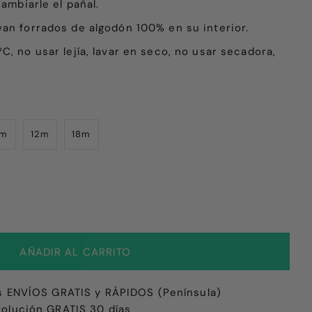
cambiarle el pañal.
van forrados de algodón 100% en su interior.
C, no usar lejía, lavar en seco,
no usar secadora
,
9m
12m
18m
s ENVÍOS GRATIS y RÁPIDOS (Península)
olución GRATIS 30 días