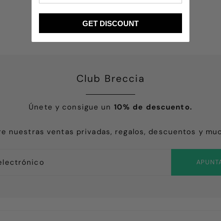
r vuestro trabajo.
Gracias Nadia por cuidar todo
GET DISCOUNT
Club Breccia
Únete y consigue un
10% de descuento.
e nuestras ventas privadas, regalos, descuentos y mu
APUNT