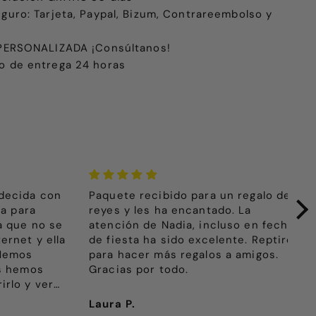
eguro: Tarjeta, Paypal, Bizum, Contrareembolso y
e PERSONALIZADA ¡Consúltanos!
o de entrega 24 horas
da con
Paquete recibido para un regalo de
Muy
ra
reyes y les ha encantado. La
La 
 no se
atención de Nadia, incluso en fechas
muy
 y ella
de fiesta ha sido excelente. Reptiré
s
para hacer más regalos a amigos.
mos
Gracias por todo.
y ver
n tanta
Laura P.
Ele
to.