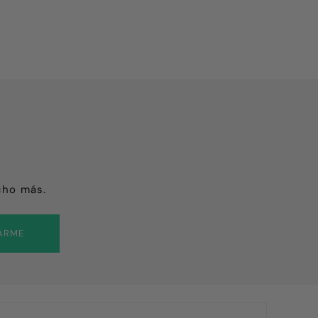
 tanto.
cho más.
ARME