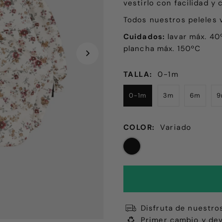
vestirlo con facilidad y 
Todos nuestros peleles 
Cuidados:
lavar máx. 40º
plancha máx. 150ºC
TALLA:
0-1m
0-1m
3m
6m
COLOR:
Variado
Disfruta de nuestro
Primer cambio y dev