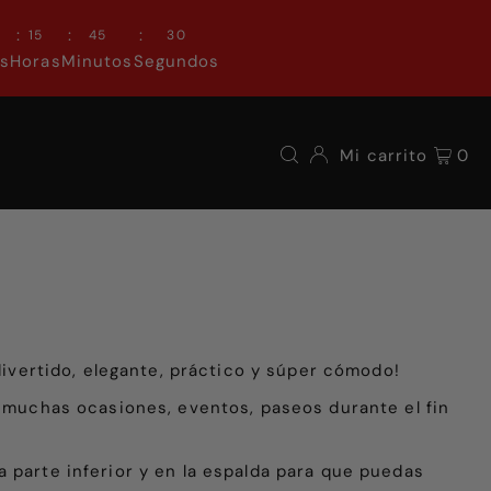
:
:
:
0
15
45
30
as
Horas
Minutos
Segundos
Mi carrito
0
 divertido, elegante, práctico y súper cómodo!
n muchas ocasiones, eventos, paseos durante el fin
 parte inferior y en la espalda para que puedas