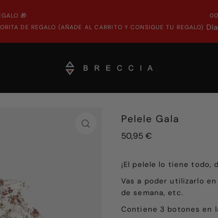
EGALO 🎁
0
Dí
ORITA DE REGALO (AÑADE AL CARRITO Y CONSIGUE TU REGALO)
Pelele Gala
50,95 €
¡El pelele lo tiene todo,
Vas a poder utilizarlo e
de semana, etc.
Contiene 3 botones en la