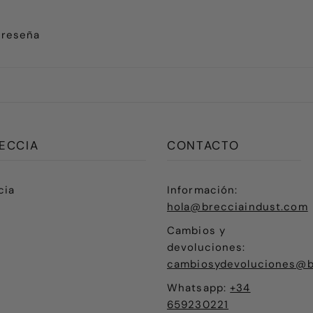
 reseña
ECCIA
CONTACTO
cia
Información:
hola@brecciaindust.com
Cambios y
devoluciones:
cambiosydevoluciones@b
Whatsapp:
+34
659230221