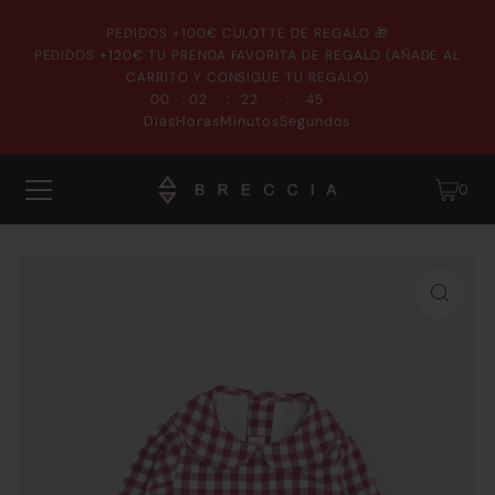
PEDIDOS +100€ CULOTTE DE REGALO 🎁
PEDIDOS +120€ TU PRENDA FAVORITA DE REGALO (AÑADE AL
CARRITO Y CONSIGUE TU REGALO)
:
:
:
00
02
22
45
Días
Horas
Minutos
Segundos
0