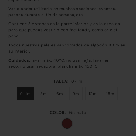
Vas a poder utilizarlo en muchas ocasiones, eventos,
paseos durante el fin de semana, etc.
Contiene 3 botones en la parte inferior y en la espalda
para que puedas vestirlo con facilidad y cambiarle el
pañal.
Todos nuestros peleles van forrados de algodón 100% en
su interior.
Cuidados:
lavar máx. 40ºC, no usar lejía, lavar en
seco,
no usar secadora
, plancha máx. 150ºC
TALLA:
0-1m
0-1m
3m
6m
9m
12m
18m
COLOR:
Granate