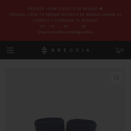
PEDIDOS +100€ CULOTTE DE REGALO 🎁
PEDIDOS +120€ TU PRENDA FAVORITA DE REGALO (AÑADE AL
CARRITO Y CONSIGUE TU REGALO)
:
:
:
00
14
40
39
Días
Horas
Minutos
Segundos
0