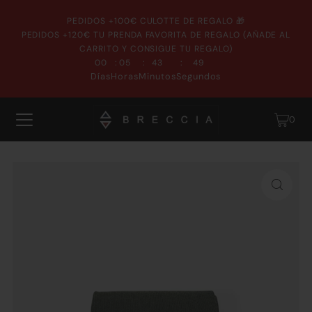
PEDIDOS +100€ CULOTTE DE REGALO 🎁
PEDIDOS +120€ TU PRENDA FAVORITA DE REGALO (AÑADE AL
CARRITO Y CONSIGUE TU REGALO)
:
:
:
00
05
43
48
Días
Horas
Minutos
Segundos
0