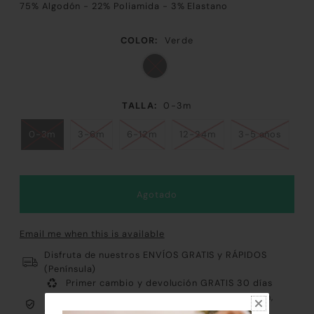
75% Algodón - 22% Poliamida - 3% Elastano
COLOR:
Verde
TALLA:
0-3m
0-3m
3-6m
6-12m
12-24m
3-5 años
Email me when this is available
Disfruta de nuestros ENVÍOS GRATIS y RÁPIDOS
(Península)
Primer cambio y devolución GRATIS 30 días
Pago 100% Fácil y Seguro: Tarjeta, Paypal, Bizum,
Contrareembolso y Klarna