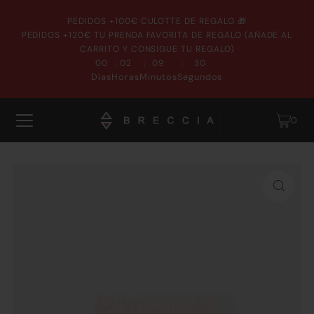
PEDIDOS +100€ CULOTTE DE REGALO 🎁
PEDIDOS +120€ TU PRENDA FAVORITA DE REGALO (AÑADE AL
CARRITO Y CONSIGUE TU REGALO)
:
:
:
00
02
09
30
Días
Horas
Minutos
Segundos
0