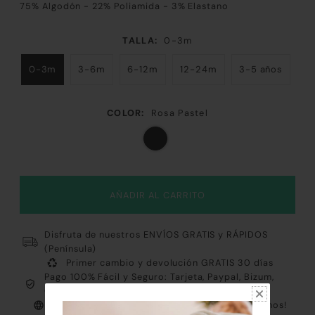
75% Algodón - 22% Poliamida - 3% Elastano
TALLA:
0-3m
0-3m
3-6m
6-12m
12-24m
3-5 años
COLOR:
Rosa Pastel
Disfruta de nuestros ENVÍOS GRATIS y RÁPIDOS
(Península)
Primer cambio y devolución GRATIS 30 días
Pago 100% Fácil y Seguro: Tarjeta, Paypal, Bizum,
Contrareembolso y Klarna
Atención al cliente PERSONALIZADA ¡Consúltanos!