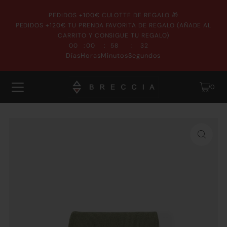
PEDIDOS +100€ CULOTTE DE REGALO 🎁
PEDIDOS +120€ TU PRENDA FAVORITA DE REGALO (AÑADE AL
CARRITO Y CONSIGUE TU REGALO)
:
:
:
00
00
58
32
Días
Horas
Minutos
Segundos
0