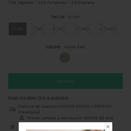
75% Algodón - 22% Poliamida - 3% Elastano
TALLA:
0-3m
0-3m
3-6m
6-12m
12-24m
3-5 años
COLOR:
Verde Kaki
Email me when this is available
Disfruta de nuestros ENVÍOS GRATIS y RÁPIDOS
(Península)
Primer cambio y devolución GRATIS 30 días
Pago 100% Fácil y Seguro: Tarjeta, Paypal, Bizum,
Contrareembolso y Klarna