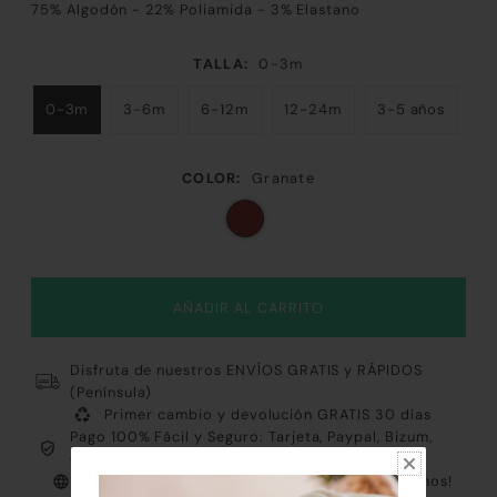
75% Algodón - 22% Poliamida - 3% Elastano
TALLA:
0-3m
0-3m
3-6m
6-12m
12-24m
3-5 años
COLOR:
Granate
Disfruta de nuestros ENVÍOS GRATIS y RÁPIDOS
(Península)
Primer cambio y devolución GRATIS 30 días
Pago 100% Fácil y Seguro: Tarjeta, Paypal, Bizum,
Contrareembolso y Klarna
Atención al cliente PERSONALIZADA ¡Consúltanos!