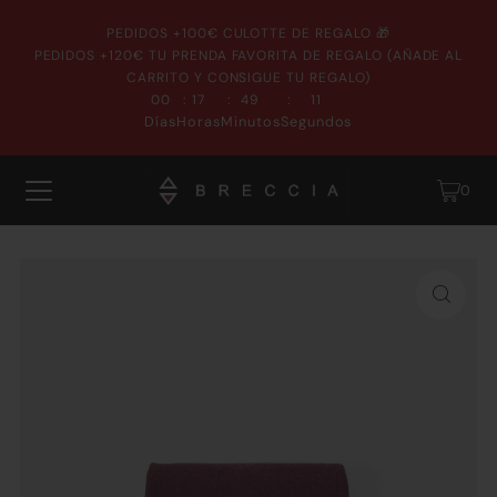
PEDIDOS +100€ CULOTTE DE REGALO 🎁
PEDIDOS +120€ TU PRENDA FAVORITA DE REGALO (AÑADE AL
CARRITO Y CONSIGUE TU REGALO)
:
:
:
00
17
49
11
Días
Horas
Minutos
Segundos
0