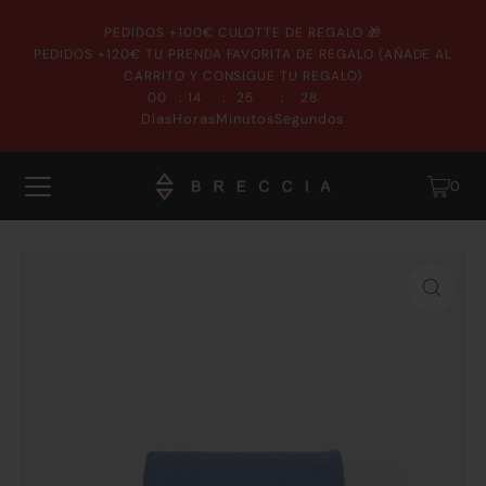
PEDIDOS +100€ CULOTTE DE REGALO 🎁
PEDIDOS +120€ TU PRENDA FAVORITA DE REGALO (AÑADE AL
CARRITO Y CONSIGUE TU REGALO)
:
:
:
00
14
25
27
Días
Horas
Minutos
Segundos
0