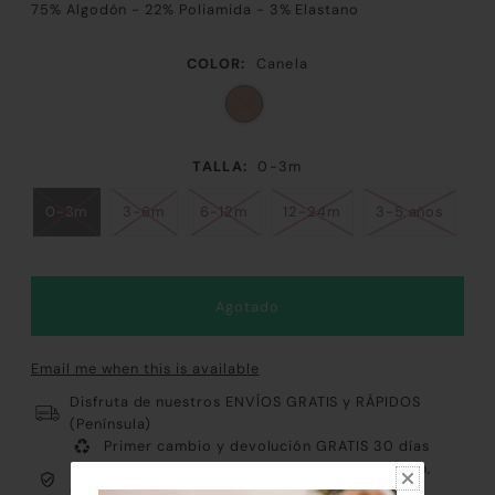
75% Algodón - 22% Poliamida - 3% Elastano
COLOR:
Canela
TALLA:
0-3m
0-3m
3-6m
6-12m
12-24m
3-5 años
Email me when this is available
Disfruta de nuestros ENVÍOS GRATIS y RÁPIDOS
(Península)
Primer cambio y devolución GRATIS 30 días
Pago 100% Fácil y Seguro: Tarjeta, Paypal, Bizum,
Contrareembolso y Klarna