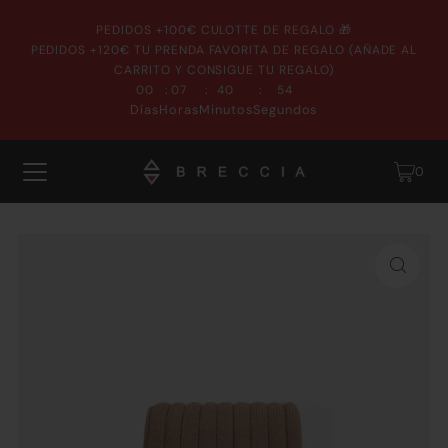
PEDIDOS +100€ CULOTTE DE REGALO 🎁
PEDIDOS +120€ TU PRENDA FAVORITA DE REGALO (AÑADE AL
CARRITO Y CONSIGUE TU REGALO)
:
:
:
00
07
40
54
Días
Horas
Minutos
Segundos
0