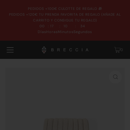
PEDIDOS +100€ CULOTTE DE REGALO 🎁
PEDIDOS +120€ TU PRENDA FAVORITA DE REGALO (AÑADE AL
CARRITO Y CONSIGUE TU REGALO)
:
:
:
00
17
10
34
Días
Horas
Minutos
Segundos
0