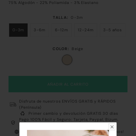
75% Algodón - 22% Poliamida - 3% Elastano
TALLA:
0-3m
0-3m
3-6m
6-12m
12-24m
3-5 años
COLOR:
Beige
Disfruta de nuestros ENVÍOS GRATIS y RÁPIDOS
(Península)
Primer cambio y devolución GRATIS 30 días
Pago 100% Fácil y Seguro: Tarjeta, Paypal, Bizum,
Contrareembolso y Klarna
Atención al cliente PERSONALIZADA ¡Consúltanos!