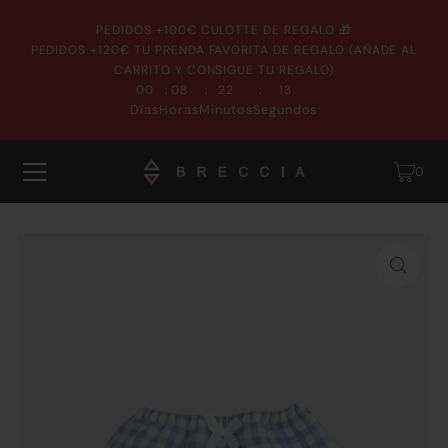
PEDIDOS +100€ CULOTTE DE REGALO 🎁
PEDIDOS +120€ TU PRENDA FAVORITA DE REGALO (AÑADE AL
CARRITO Y CONSIGUE TU REGALO)
:
:
:
00
08
22
13
Días
Horas
Minutos
Segundos
0