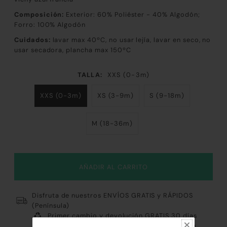
Composición:
Exterior: 60% Poliéster - 40
% Algodón;
Forro: 100% Algodón
Cuidados:
lavar max 40ºC, no usar lejía, lavar en seco, no
usar secadora, plancha max 150ºC
TALLA:
XXS (0-3m)
XXS (0-3m)
XS (3-9m)
S (9-18m)
M (18-36m)
Disfruta de nuestros ENVÍOS GRATIS y RÁPIDOS
(Península)
Primer cambio y devolución GRATIS 30 días
Pago 100% Fácil y Seguro: Tarjeta, Paypal, Bizum,