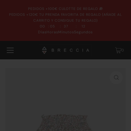
PEDIDOS +100€ CULOTTE DE REGALO 🎁
PEDIDOS +120€ TU PRENDA FAVORITA DE REGALO (AÑADE AL
CARRITO Y CONSIGUE TU REGALO)
:
:
:
00
05
37
12
Días
Horas
Minutos
Segundos
0