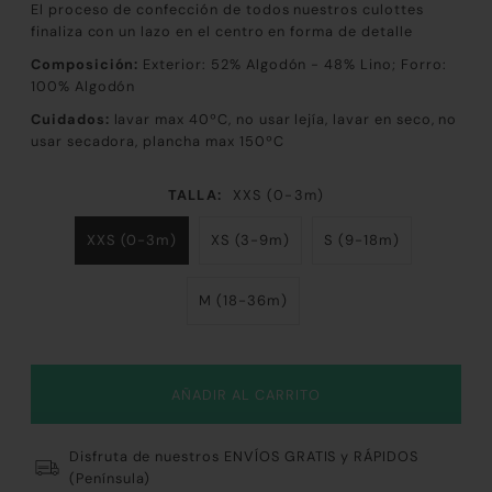
El proceso de confección de todos nuestros culottes
finaliza con un lazo en el centro en forma de detalle
Composición:
Exterior: 52
% Algodón - 48% Lino; Forro:
100% Algodón
Cuidados:
lavar max 40ºC, no usar lejía, lavar en seco, no
usar secadora, plancha max 150ºC
TALLA:
XXS (0-3m)
XXS (0-3m)
XS (3-9m)
S (9-18m)
M (18-36m)
Disfruta de nuestros ENVÍOS GRATIS y RÁPIDOS
(Península)