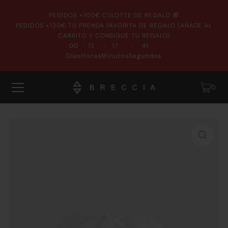
PEDIDOS +100€ CULOTTE DE REGALO 🎁
PEDIDOS +120€ TU PRENDA FAVORITA DE REGALO (AÑADE AL
CARRITO Y CONSIGUE TU REGALO)
:
:
:
00
12
17
41
Días
Horas
Minutos
Segundos
0