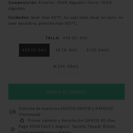
Composición:
Exterior: 100% Algodón
; Forro: 100%
Algodón
Cuidados:
lavar max 40ºC, no usar lejía, lavar en seco, no
usar secadora, plancha max 150ºC
TALLA:
XXS (0-3m)
XXS (0-3m)
XS (6-9m)
S (12-24m)
M (24-36m)
Disfruta de nuestros ENVÍOS GRATIS y RÁPIDOS
(Península)
Primer cambio y devolución GRATIS 30 días
Pago 100% Fácil y Seguro: Tarjeta, Paypal, Bizum,
Contrareembolso y Klarna