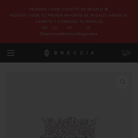
PEDIDOS +100€ CULOTTE DE REGALO 🎁
PEDIDOS +120€ TU PRENDA FAVORITA DE REGALO (AÑADE AL
CARRITO Y CONSIGUE TU REGALO)
:
:
:
00
01
49
29
Días
Horas
Minutos
Segundos
0