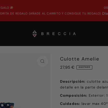
EGALO 🎁
0
Dí
ORITA DE REGALO (AÑADE AL CARRITO Y CONSIGUE TU REGALO)
Culotte Amelie
27,95 €
AGOTADO
Descripción:
culotte azu
detalle en la parte delan
Composición:
Exterior: 
Cuidados:
lavar max 40º