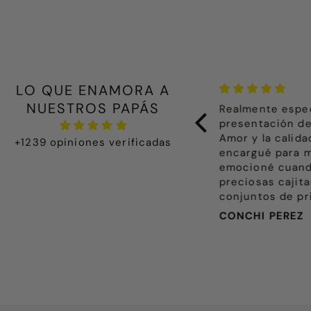
LO QUE ENAMORA A
NUESTROS PAPÁS
ealmente especial y delicado. La
Todo lo que he
resentación de la ropita destila
precioso, adem
mor y la calidad es de diez. Lo
bien presentad
+1239 opiniones verificadas
ncargué para mi primera nieta y me
recibir un paqu
mocioné cuando abrimos las
hecho con much
reciosas cajitas. Compré dos
hasta la nota q
onjuntos de primera puesta y
paquete, no lo 
olveré a repetir, sin duda.
Nadia, es la p
CONCHI PÉREZ
Beatriz A.
algo en BRECCI
Enhorabuena po