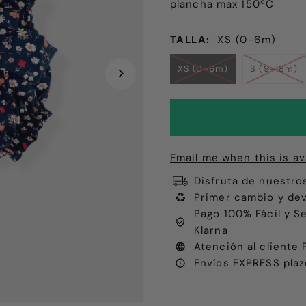
plancha max 150ºC
TALLA:
XS (0-6m)
XS (0-6m)
S (9-18m)
Email me when this is av
Disfruta de nuestro
Primer cambio y dev
Pago 100% Fácil y S
Klarna
Atención al client
Envíos EXPRESS plaz