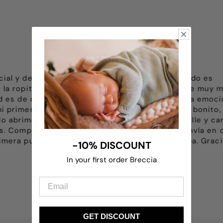
 comprado es
No puedo estar más agradeci
ás viene muy muy
el trato recibido por Nadia pa
o. Me ha emocionado
ayudarme. Soy una abuela que
ete tan bonito, todo
muy bien comprar por internet
o detalle y cariño,
me ayudó sin problema. Hemo
ue se envía en cada
recibido el paquete y nos he
esperaba. Gracias
emocionado mucho al abrirlo 
-10% DISCOUNT
rimera vez que compro
todo tan bonito preparado co
Antonia S.
In your first order Breccia
A y me ha encantado.
delicadeza. Repetiremos pron
r vuestro trabajo.
Gracias Nadia por cuidar todo
GET DISCOUNT