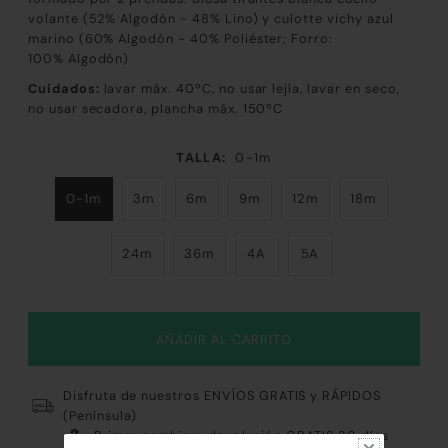
volante (52% Algodón - 48% Lino) y culotte vichy azul
marino (60% Algodón - 40% Poliéster; Forro:
100% Algodón)
Cuidados:
lavar máx. 40ºC, no usar lejía, lavar en seco,
no usar secadora, plancha máx. 150ºC
TALLA:
0-1m
0-1m
3m
6m
9m
12m
18m
24m
36m
4A
5A
Disfruta de nuestros ENVÍOS GRATIS y RÁPIDOS
(Península)
Primer cambio y devolución GRATIS 30 días