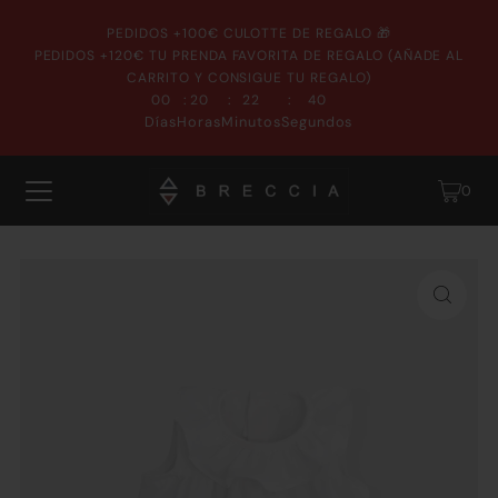
PEDIDOS +100€ CULOTTE DE REGALO 🎁
PEDIDOS +120€ TU PRENDA FAVORITA DE REGALO (AÑADE AL
CARRITO Y CONSIGUE TU REGALO)
:
:
:
00
20
22
40
Días
Horas
Minutos
Segundos
0