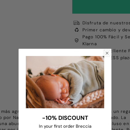
Disfruta de nuestro
Primer cambio y dev
Pago 100% Fácil y S
Klarna
Atención al client
Envíos EXPRESS plaz
 más agradecida con
Paquete recibido para un reg
-10% DISCOUNT
do por Nadia para
reyes y les ha encantado. La
una abuela que no se
atención de Nadia, incluso en
In your first order Breccia
r por internet y ella
de fiesta ha sido excelente. R