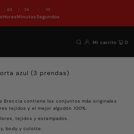
:
:
:
0
03
24
09
as
Horas
Minutos
Segundos
Mi carrito
0
rta azul (3 prendas)
e Breccia contiene los conjuntos más originales
res tejidos y el mejor algodón 100%.
lores, tejidos y estampados.
y, body y culotte.