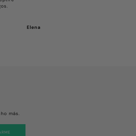
gos.
Elena
Pep
cho más.
ARME