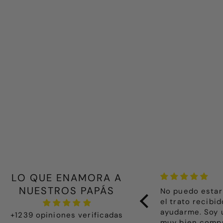
LO QUE ENAMORA A
NUESTROS PAPÁS
odo lo que he comprado es
No puedo estar
recioso, además viene muy muy
el trato recibi
ien presentado. Me ha emocionado
ayudarme. Soy 
+1239 opiniones verificadas
ecibir un paquete tan bonito, todo
muy bien compra