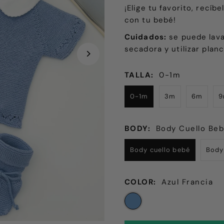
¡Elige tu favorito, recíb
con tu bebé!
Cuidados:
se puede lava
secadora y utilizar planc
TALLA:
0-1m
0-1m
3m
6m
BODY:
Body Cuello Be
Body cuello bebé
Body
COLOR:
Azul Francia