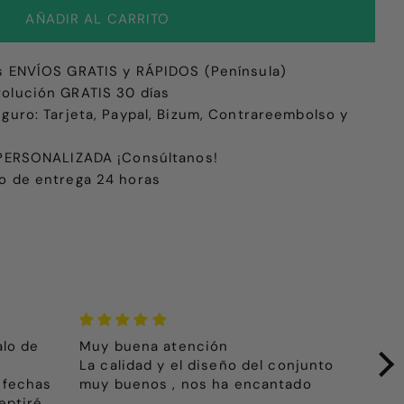
s ENVÍOS GRATIS y RÁPIDOS (Península)
olución GRATIS 30 días
eguro: Tarjeta, Paypal, Bizum, Contrareembolso y
e PERSONALIZADA ¡Consúltanos!
o de entrega 24 horas
alo de
Muy buena atención
El 
La calidad y el diseño del conjunto
hij
 fechas
muy buenos , nos ha encantado
pri
eptiré
más