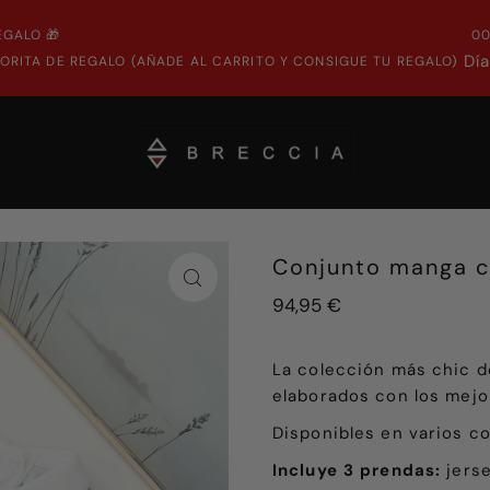
EGALO 🎁
0
Dí
ORITA DE REGALO (AÑADE AL CARRITO Y CONSIGUE TU REGALO)
Conjunto manga co
94,95 €
La colección más chic d
elaborados con los mejo
Disponibles en varios co
Incluye 3 prendas:
jerse