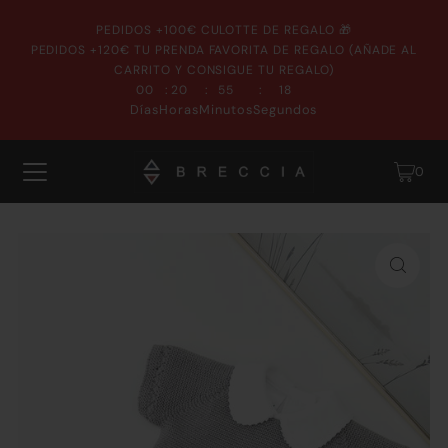
PEDIDOS +100€ CULOTTE DE REGALO 🎁
PEDIDOS +120€ TU PRENDA FAVORITA DE REGALO (AÑADE AL
CARRITO Y CONSIGUE TU REGALO)
:
:
:
00
20
55
18
Días
Horas
Minutos
Segundos
0