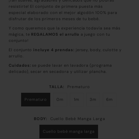
¡Tan suaves, agradables y delicados que no podrás
resistirte! El conjunto de primera puesta más
especial elaborado con el mejor algodón 100% para
disfrutar de los primeros meses de tu bebé.
Y como queremos que la experiencia todavía sea más
mágica, te
REGALAMOS el arrullo
a juego con tu
conjunto!
El conjunto
incluye 4 prendas:
jersey, body, culotte y
arrullo.
Cuidados:
se puede lavar en lavadora (programa
delicado), secar en secadora y utilizar plancha.
TALLA:
Prematuro
Prematuro
0m
1m
3m
6m
BODY:
Cuello Bebé Manga Larga
Cuello bebé manga larga