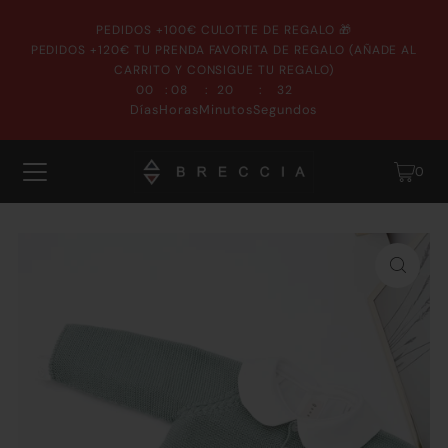
PEDIDOS +100€ CULOTTE DE REGALO 🎁
PEDIDOS +120€ TU PRENDA FAVORITA DE REGALO (AÑADE AL
CARRITO Y CONSIGUE TU REGALO)
:
:
:
00
08
20
31
Días
Horas
Minutos
Segundos
0