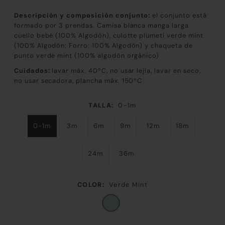
Descripción y composición conjunto:
el conjunto está
formado por 3 prendas. Camisa blanca manga larga
cuello bebé (100% Algodón), culotte plumeti verde mint
(
100% Algodón; Forro: 100% Algodón) y chaqueta de
punto verde mint (100% algodón orgánico)
Cuidados:
lavar máx. 40ºC, no usar lejía, lavar en seco,
no usar secadora, plancha máx. 150ºC
TALLA:
0-1m
0-1m
3m
6m
9m
12m
18m
24m
36m
COLOR:
Verde Mint