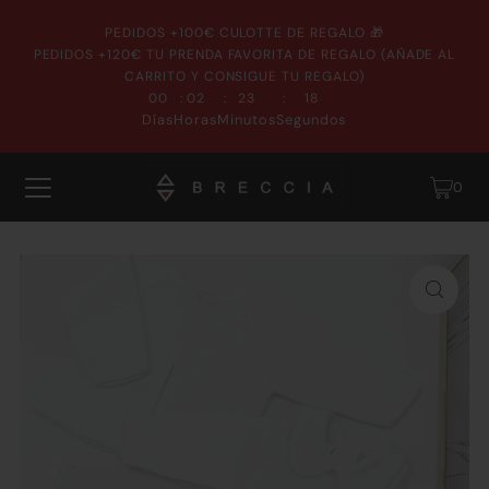
PEDIDOS +100€ CULOTTE DE REGALO 🎁
PEDIDOS +120€ TU PRENDA FAVORITA DE REGALO (AÑADE AL
CARRITO Y CONSIGUE TU REGALO)
:
:
:
00
02
23
17
Días
Horas
Minutos
Segundos
0