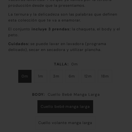
producción desde que la presentamos.
La ternura y la delicadeza son las palabras que definen
esta colección que te va a enamorar.
El conjunto
incluye 3 prendas:
la
chaqueta, el body y el
peto.
Cuidados:
se puede lavar en lavadora (programa
delicado), secar en secadora y utilizar plancha.
TALLA:
0m
0m
1m
3m
6m
12m
18m
BODY:
Cuello Bebé Manga Larga
Cuello bebé manga larga
Cuello volante manga larga