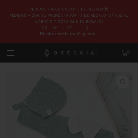
PEDIDOS +100€ CULOTTE DE REGALO 🎁
PEDIDOS +120€ TU PRENDA FAVORITA DE REGALO (AÑADE AL
CARRITO Y CONSIGUE TU REGALO)
:
:
:
00
00
06
59
Días
Horas
Minutos
Segundos
0