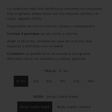
La colección más chic de Breccia contiene los conjuntos
más originales elaborados con los mejores tejidos y el
mejor algodón 100%.
Disponibles en varios colores, tejidos y estampados.
Incluye 3 prendas:
jersey, body y culotte.
¡Elige tu favorito, recíbelo en casa de la forma más
especial y disfrútalo con tu bebé!
Cuidados:
se puede lavar en lavadora (programa
delicado), secar en secadora y utilizar plancha.
TALLA:
0-1m
0-1m
3m
6m
9m
12m
18m
BODY:
Body Cuello Bebé
Body cuello bebé
Body cuello volante