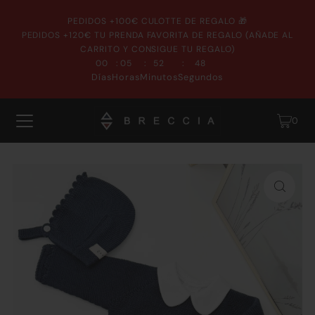
PEDIDOS +100€ CULOTTE DE REGALO 🎁
PEDIDOS +120€ TU PRENDA FAVORITA DE REGALO (AÑADE AL
CARRITO Y CONSIGUE TU REGALO)
:
:
:
00
05
52
48
Días
Horas
Minutos
Segundos
0