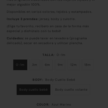
mejor algodón 100%.
Disponibles en varios colores, tejidos y estampados.
Incluye 3 prendas:
jersey, body y culotte.
¡Elige tu favorito, recíbelo en casa de la forma más
especial y disfrútalo con tu bebé!
Cuidados:
se puede lavar en lavadora (programa
delicado), secar en secadora y utilizar plancha.
TALLA:
0-1m
0-1m
3m
6m
9m
12m
18m
BODY:
Body Cuello Bebé
Body cuello bebé
Body cuello volante
COLOR:
Azul Marino