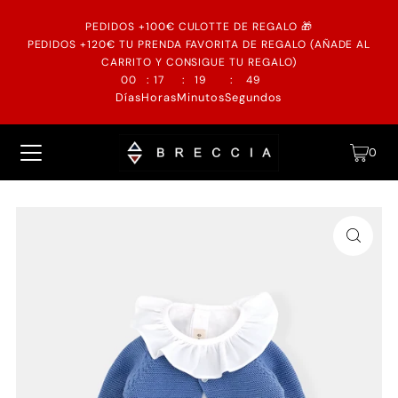
PEDIDOS +100€ CULOTTE DE REGALO 🎁
PEDIDOS +120€ TU PRENDA FAVORITA DE REGALO (AÑADE AL
CARRITO Y CONSIGUE TU REGALO)
:
:
:
00
17
19
48
Días
Horas
Minutos
Segundos
0