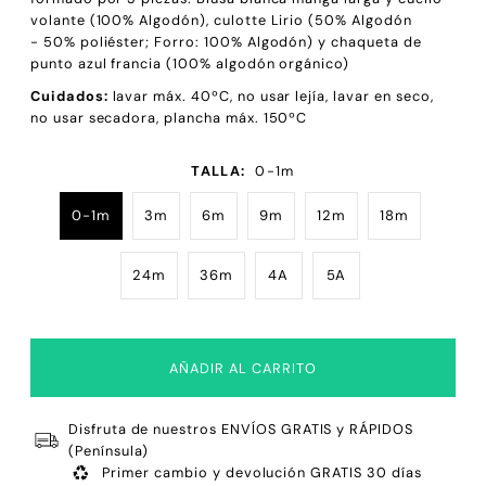
volante (100% Algodón), culotte Lirio (50% Algodón
-
50% poliéster; Forro: 100% Algodón) y chaqueta de
punto azul francia (100% algodón orgánico)
Cuidados:
lavar máx. 40ºC, no usar lejía, lavar en seco,
no usar secadora, plancha máx. 150ºC
TALLA:
0-1m
0-1m
3m
6m
9m
12m
18m
24m
36m
4A
5A
Disfruta de nuestros ENVÍOS GRATIS y RÁPIDOS
(Península)
Primer cambio y devolución GRATIS 30 días