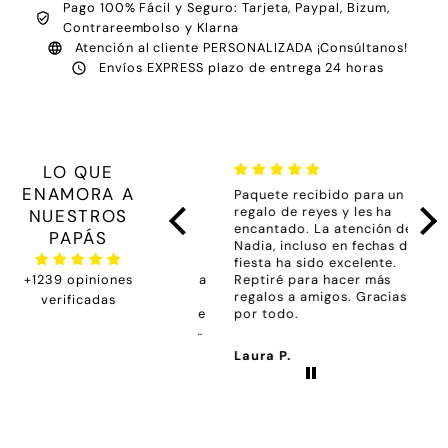
Pago 100% Fácil y Seguro: Tarjeta, Paypal, Bizum,
Contrareembolso y Klarna
Atención al cliente PERSONALIZADA ¡Consúltanos!
Envíos EXPRESS plazo de entrega 24 horas
LO QUE
ENAMORA A
No puedo estar más
Paquete recibido para un
Muy
agradecida con el trato
regalo de reyes y les ha
La c
NUESTROS
recibido por Nadia para
encantado. La atención de
con
PAPÁS
ayudarme. Soy una abuela
Nadia, incluso en fechas de
ha 
que no se muy bien
fiesta ha sido excelente.
comprar por internet y ella
+1239 opiniones
Reptiré para hacer más
me ayudó sin problema.
regalos a amigos. Gracias
verificadas
Hemos recibido el paquete
por todo.
y nos hemos emocionado
mucho al abrirlo y ver todo
Antonia S.
Laura P.
Ele
tan bonito preparado con
tanta delicadeza.
Repetiremos pronto.
Gracias Nadia por cuidar
todo tanto.