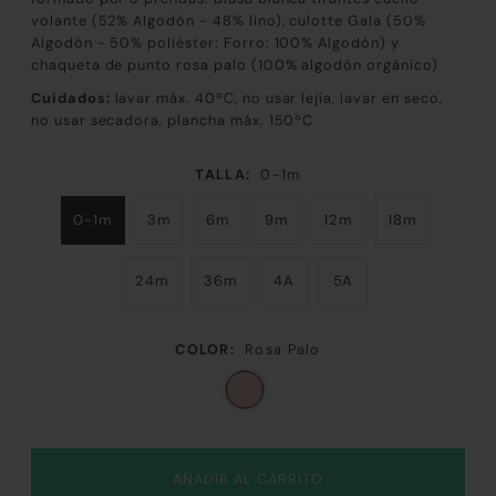
volante (52% Algodón - 48% lino), culotte Gala (50%
Algodón -
50% poliéster; Forro: 100% Algodón) y
chaqueta de punto rosa palo (100% algodón orgánico)
Cuidados:
lavar máx. 40ºC, no usar lejía, lavar en seco,
no usar secadora, plancha máx. 150ºC
TALLA:
0-1m
0-1m
3m
6m
9m
12m
18m
24m
36m
4A
5A
COLOR:
Rosa Palo