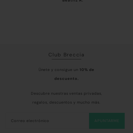
CONCHI PÉREZ
Beatriz A.
Ant
sin duda.
primera vez que compro
tan
algo en BRECCIA y me ha
tant
encantado. Enhorabuena
Rep
por vuestro trabajo.
Gra
tod
Club Breccia
Únete y consigue un
10% de
descuento.
Descubre nuestras ventas privadas,
regalos, descuentos y mucho más.
APUNTARME