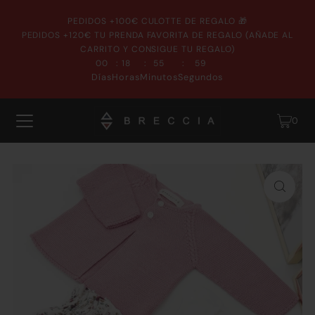
PEDIDOS +100€ CULOTTE DE REGALO 🎁
PEDIDOS +120€ TU PRENDA FAVORITA DE REGALO (AÑADE AL
CARRITO Y CONSIGUE TU REGALO)
:
:
:
00
18
55
59
Días
Horas
Minutos
Segundos
0