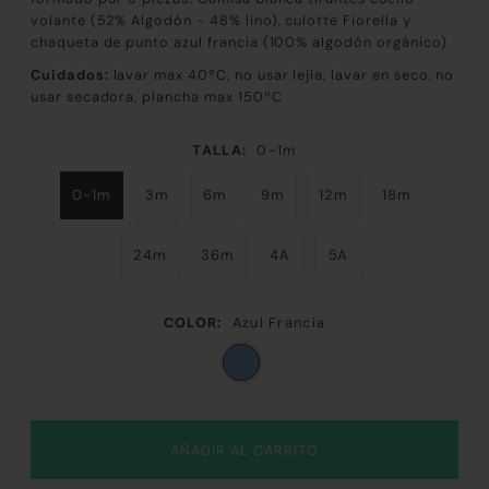
volante (
52% Algodón - 48% lino), culotte Fiorella y
chaqueta de punto azul francia (100% algodón orgánico)
Cuidados:
lavar max 40ºC, no usar lejía, lavar en seco, no
usar secadora, plancha max 150ºC
TALLA:
0-1m
0-1m
3m
6m
9m
12m
18m
24m
36m
4A
5A
COLOR:
Azul Francia