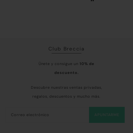
algo en BRECCIA y me ha
tant
encantado. Enhorabuena
Rep
por vuestro trabajo.
Gra
tod
Club Breccia
Únete y consigue un
10% de
descuento.
Descubre nuestras ventas privadas,
regalos, descuentos y mucho más.
APUNTARME