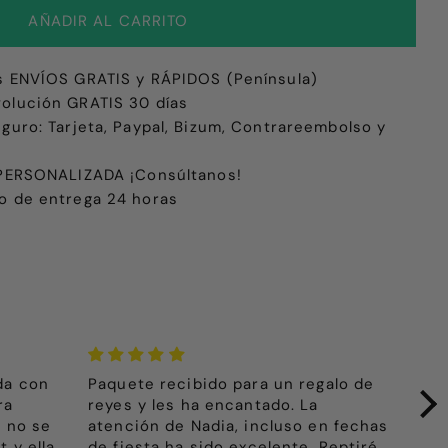
s ENVÍOS GRATIS y RÁPIDOS (Península)
olución GRATIS 30 días
eguro: Tarjeta, Paypal, Bizum, Contrareembolso y
e PERSONALIZADA ¡Consúltanos!
o de entrega 24 horas
da con
Paquete recibido para un regalo de
Muy
ra
reyes y les ha encantado. La
La 
 no se
atención de Nadia, incluso en fechas
muy
 y ella
de fiesta ha sido excelente. Reptiré