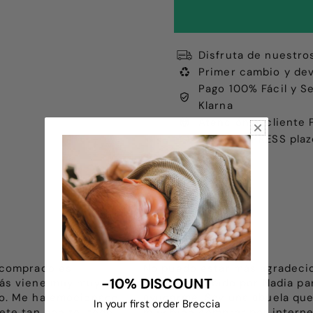
Disfruta de nuestro
Primer cambio y dev
Pago 100% Fácil y S
Klarna
Atención al client
Envíos EXPRESS plaz
 comprado es
No puedo estar más agradeci
-10% DISCOUNT
ás viene muy muy
el trato recibido por Nadia pa
o. Me ha emocionado
ayudarme. Soy una abuela que
In your first order Breccia
ete tan bonito, todo
muy bien comprar por internet