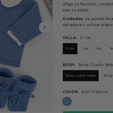
¡Elige tu favorito, recíb
con tu bebé!
Cuidados:
se puede lava
secadora y utilizar planc
TALLA:
0-1m
0-1m
3m
6m
BODY:
Body Cuello Be
Body cuello bebé
Body
COLOR:
Azul Francia