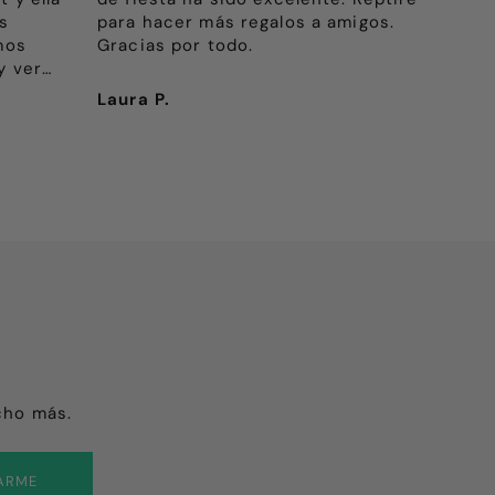
s
para hacer más regalos a amigos.
mos
Gracias por todo.
y ver
n tanta
Laura P.
Ele
to.
 tanto.
cho más.
ARME