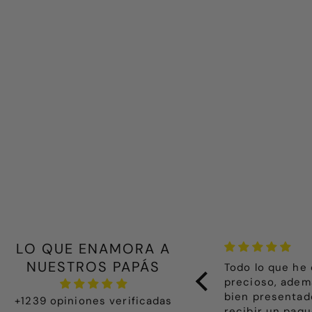
LO QUE ENAMORA A
NUESTROS PAPÁS
ealmente especial y delicado. La
Todo lo que he
resentación de la ropita destila
precioso, adem
mor y la calidad es de diez. Lo
bien presentad
+1239 opiniones verificadas
ncargué para mi primera nieta y me
recibir un paqu