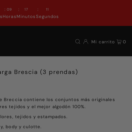
:
:
:
0
09
17
11
as
Horas
Minutos
Segundos
Mi carrito
0
rga Brescia (3 prendas)
e Breccia contiene los conjuntos más originales
res tejidos y el mejor algodón 100%.
lores, tejidos y estampados.
y, body y culotte.