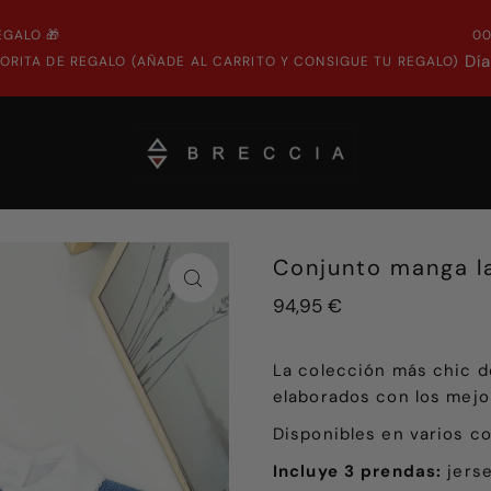
EGALO 🎁
0
Dí
ORITA DE REGALO (AÑADE AL CARRITO Y CONSIGUE TU REGALO)
Conjunto manga la
94,95 €
La colección más chic d
elaborados con los mejo
Disponibles en varios co
Incluye 3 prendas:
jerse