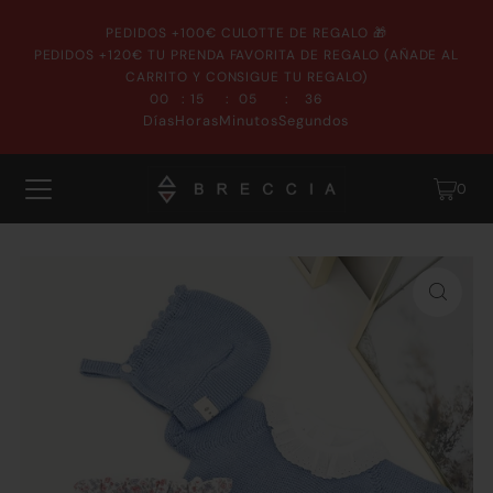
PEDIDOS +100€ CULOTTE DE REGALO 🎁
PEDIDOS +120€ TU PRENDA FAVORITA DE REGALO (AÑADE AL
CARRITO Y CONSIGUE TU REGALO)
:
:
:
00
15
05
35
Días
Horas
Minutos
Segundos
0