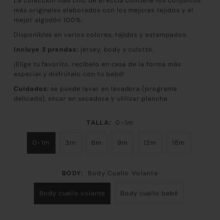
La colección más chic de Breccia contiene los conjuntos
más originales elaborados con los mejores tejidos y el
mejor algodón 100%.
Disponibles en varios colores, tejidos y estampados.
Incluye 3 prendas:
jersey, body y culotte.
¡Elige tu favorito, recíbelo en casa de la forma más
especial y disfrútalo con tu bebé!
Cuidados:
se puede lavar en lavadora (programa
delicado), secar en secadora y utilizar plancha.
TALLA:
0-1m
0-1m
3m
6m
9m
12m
18m
BODY:
Body Cuello Volante
Body cuello volante
Body cuello bebé