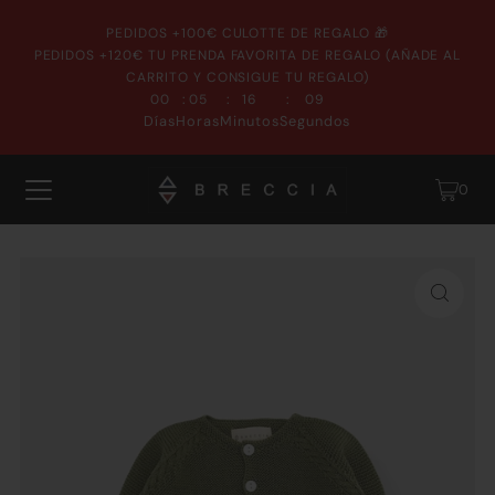
PEDIDOS +100€ CULOTTE DE REGALO 🎁
PEDIDOS +120€ TU PRENDA FAVORITA DE REGALO (AÑADE AL
CARRITO Y CONSIGUE TU REGALO)
:
:
:
00
05
16
08
Días
Horas
Minutos
Segundos
0