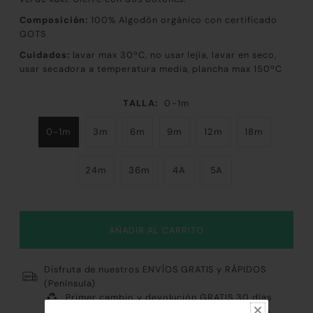
Composición:
100
% Algodón orgánico con certificado
GOTS
Cuidados:
lavar max 30ºC, no usar lejía, lavar en seco,
usar secadora a temperatura media, plancha max 150ºC
TALLA:
0-1m
0-1m
3m
6m
9m
12m
18m
24m
36m
4A
5A
Disfruta de nuestros ENVÍOS GRATIS y RÁPIDOS
(Península)
Primer cambio y devolución GRATIS 30 días
Pago 100% Fácil y Seguro: Tarjeta, Paypal, Bizum,