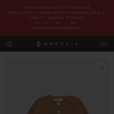
PEDIDOS +100€ CULOTTE DE REGALO 🎁
PEDIDOS +120€ TU PRENDA FAVORITA DE REGALO (AÑADE AL
CARRITO Y CONSIGUE TU REGALO)
:
:
:
00
16
35
56
Días
Horas
Minutos
Segundos
0