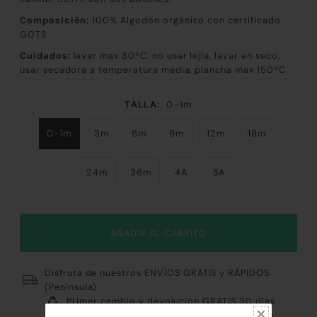
Composición:
100
% Algodón orgánico con certificado
GOTS
Cuidados:
lavar max 30ºC, no usar lejía, lavar en seco,
usar secadora a temperatura media, plancha max 150ºC
TALLA:
0-1m
0-1m
3m
6m
9m
12m
18m
24m
36m
4A
5A
Disfruta de nuestros ENVÍOS GRATIS y RÁPIDOS
(Península)
Primer cambio y devolución GRATIS 30 días
Pago 100% Fácil y Seguro: Tarjeta, Paypal, Bizum,