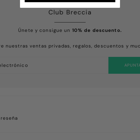
Club Breccia
Únete y consigue un
10% de descuento.
e nuestras ventas privadas, regalos, descuentos y mu
APUNT
 reseña