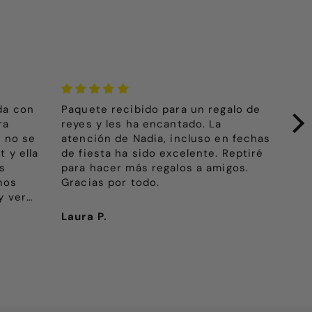
da con
Paquete recibido para un regalo de
Muy
ra
reyes y les ha encantado. La
La 
 no se
atención de Nadia, incluso en fechas
muy
 y ella
de fiesta ha sido excelente. Reptiré
s
para hacer más regalos a amigos.
mos
Gracias por todo.
y ver
n tanta
Laura P.
Ele
to.
 tanto.