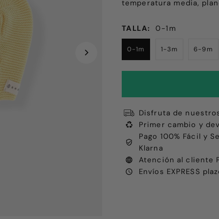
temperatura media, pla
TALLA:
0-1m
0-1m
1-3m
6-9m
Disfruta de nuestro
Primer cambio y dev
Pago 100% Fácil y S
Klarna
Atención al client
Envíos EXPRESS plaz