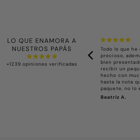
LO QUE ENAMORA A
NUESTROS PAPÁS
ealmente especial y delicado. La
Todo lo que he
resentación de la ropita destila
precioso, adem
mor y la calidad es de diez. Lo
bien presentad
+1239 opiniones verificadas
ncargué para mi primera nieta y me
recibir un paqu
mocioné cuando abrimos las
hecho con much
reciosas cajitas. Compré dos
hasta la nota q
onjuntos de primera puesta y
paquete, no lo 
olveré a repetir, sin duda.
Nadia, es la p
CONCHI PÉREZ
Beatriz A.
algo en BRECCI
Enhorabuena po