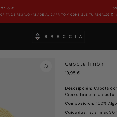
EGALO 🎁
0
Dí
ORITA DE REGALO (AÑADE AL CARRITO Y CONSIGUE TU REGALO)
Capota limón
19,95 €
Descripción:
Capota conf
Cierre tira con un botó
Composición:
100
% Alg
Cuidados:
lavar max 30º