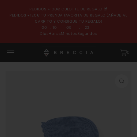
PEDIDOS +100€ CULOTTE DE REGALO 🎁
PEDIDOS +120€ TU PRENDA FAVORITA DE REGALO (AÑADE AL
CARRITO Y CONSIGUE TU REGALO)
:
:
:
00
10
05
22
Días
Horas
Minutos
Segundos
0