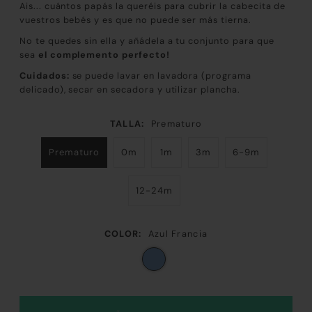
Ais... cuántos papás la queréis para cubrir la cabecita de
vuestros bebés y es que no puede ser más tierna.
No te quedes sin ella y añádela a tu conjunto para que
sea
el complemento perfecto!
Cuidados:
se puede lavar en lavadora (programa
delicado), secar en secadora y utilizar plancha.
TALLA:
Prematuro
Prematuro
0m
1m
3m
6-9m
12-24m
COLOR:
Azul Francia