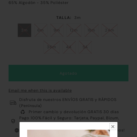
65% Algodón - 35% Poliéster
TALLA:
3m
3m
6m
9m
12m
18m
24m
36m
4A
5A
Email me when this is available
Disfruta de nuestros ENVÍOS GRATIS y RÁPIDOS
(Península)
Primer cambio y devolución GRATIS 30 días
Pago 100% Fácil y Seguro: Tarjeta, Paypal, Bizum,
Contrareembolso y Klarna
Atención al cliente PERSONALIZADA ¡Consúltanos!
Envíos EXPRESS plazo de entrega 24 horas