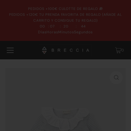
PEDIDOS +100€ CULOTTE DE REGALO 🎁
PEDIDOS +120€ TU PRENDA FAVORITA DE REGALO (AÑADE AL
CARRITO Y CONSIGUE TU REGALO)
:
:
:
00
07
20
44
Días
Horas
Minutos
Segundos
0