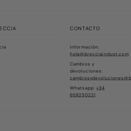
ECCIA
CONTACTO
cia
Información:
hola@brecciaindust.com
Cambios y
devoluciones:
cambiosydevoluciones@b
Whatsapp:
+34
659230221