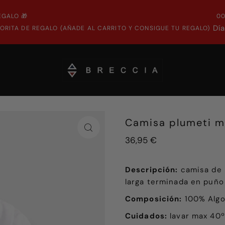
EGALO 🎁
0
Dí
ORITA DE REGALO (AÑADE AL CARRITO Y CONSIGUE TU REGALO)
Camisa plumeti m
36,95 €
Descripción:
camisa de 
larga terminada en puño
Composición:
100% Alg
Cuidados:
lavar max 40ºC