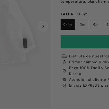
temperatura, plancha m
TALLA:
0-1m
0-1m
3m
6m
Disfruta de nuestro
Primer cambio y dev
Pago 100% Fácil y S
Klarna
Atención al client
Envíos EXPRESS plaz