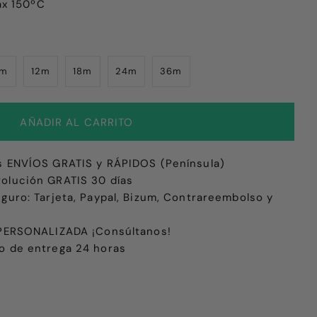
ax 150ºC
9m
12m
18m
24m
36m
s ENVÍOS GRATIS y RÁPIDOS (Península)
olución GRATIS 30 días
eguro: Tarjeta, Paypal, Bizum, Contrareembolso y
e PERSONALIZADA ¡Consúltanos!
o de entrega 24 horas