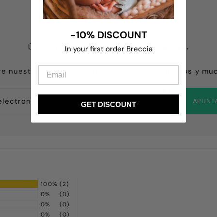
Club Breccia
-10% DISCOUNT
Únete y consigue un
10% de descuento.
In your first order Breccia
e nuestras ventas privadas, regalos, descuentos y mu
APUNT
GET DISCOUNT
100%
(2)
0%
(0)
0%
(0)
0%
(0)