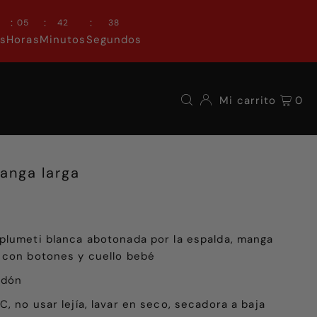
:
:
:
0
05
42
37
as
Horas
Minutos
Segundos
Mi carrito
0
anga larga
plumeti blanca abotonada por la espalda, manga
 con botones y cuello bebé
odón
, no usar lejía, lavar en seco, secadora a baja