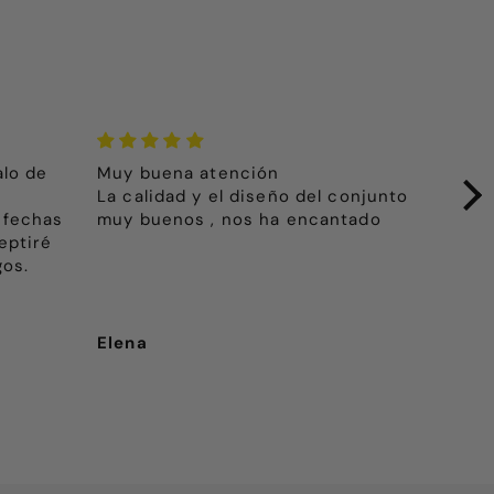
alo de
Muy buena atención
El 
La calidad y el diseño del conjunto
hij
 fechas
muy buenos , nos ha encantado
pri
eptiré
más
gos.
Elena
Pep