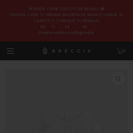
PEDIDOS +100€ CULOTTE DE REGALO 🎁
PEDIDOS +120€ TU PRENDA FAVORITA DE REGALO (AÑADE AL
CARRITO Y CONSIGUE TU REGALO)
:
:
:
00
12
54
46
Días
Horas
Minutos
Segundos
0