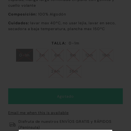
cuello volante
Composición:
100% Algodón
Cuidados:
lavar max 40ºC, no usar lejía, lavar en seco,
secadora a baja temperatura, plancha max 150ºC
TALLA:
0-1m
0-1m
3m
6m
9m
12m
18m
24m
36m
Email me when this is available
Disfruta de nuestros ENVÍOS GRATIS y RÁPIDOS
(Península)