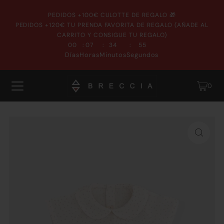
PEDIDOS +100€ CULOTTE DE REGALO 🎁
PEDIDOS +120€ TU PRENDA FAVORITA DE REGALO (AÑADE AL
CARRITO Y CONSIGUE TU REGALO)
:
:
:
00
07
34
55
Días
Horas
Minutos
Segundos
0