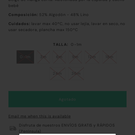
bebé
Composición:
52% Algodón - 48% Lino
Cuidados:
lavar max 40ºC, no usar lejía, lavar en seco, no
usar secadora, plancha max 150ºC
TALLA:
0-1m
0-1m
3m
6m
9m
12m
18m
24m
36m
Email me when this is available
Disfruta de nuestros ENVÍOS GRATIS y RÁPIDOS
(Península)