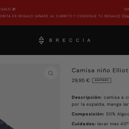
EGALO 🎁
0
Dí
ORITA DE REGALO (AÑADE AL CARRITO Y CONSIGUE TU REGALO)
Camisa niño Elliot
29,95 €
AGOTADO
Descripción:
camisa a c
por la espalda, manga l
Composición:
5
0% Algod
Cuidados:
lavar max 40º