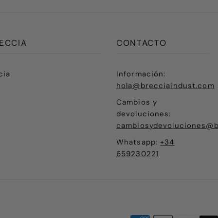
ECCIA
CONTACTO
cia
Información:
hola@brecciaindust.com
Cambios y
devoluciones:
cambiosydevoluciones@b
Whatsapp:
+34
659230221