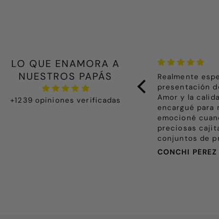
LO QUE ENAMORA A
NUESTROS PAPÁS
Realmente especial y delicado. La
Todo
presentación de la ropita destila
pre
Amor y la calidad es de diez. Lo
bie
+1239 opiniones verificadas
encargué para mi primera nieta y me
reci
emocioné cuando abrimos las
hech
preciosas cajitas. Compré dos
hast
conjuntos de primera puesta y
paqu
volveré a repetir, sin duda.
Nadi
CONCHI PÉREZ
Beat
algo
Enho