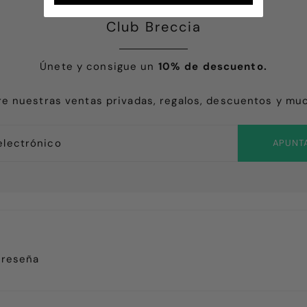
Club Breccia
Únete y consigue un
10% de descuento.
e nuestras ventas privadas, regalos, descuentos y mu
APUNT
 reseña