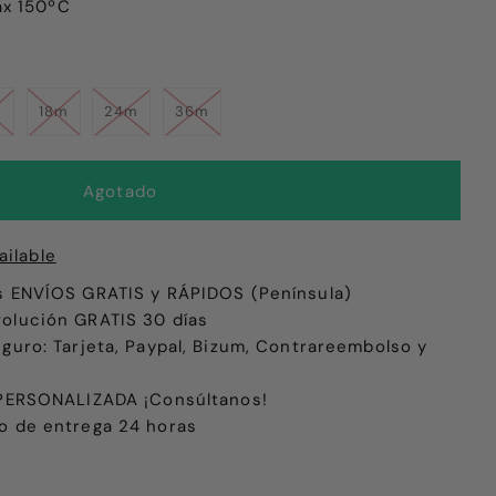
ax 150ºC
m
18m
24m
36m
ailable
s ENVÍOS GRATIS y RÁPIDOS (Península)
olución GRATIS 30 días
eguro: Tarjeta, Paypal, Bizum, Contrareembolso y
e PERSONALIZADA ¡Consúltanos!
o de entrega 24 horas