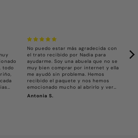
s agradecida con
Paquete recibido para un regalo 
or Nadia para
reyes y les ha encantado. La
 abuela que no se
atención de Nadia, incluso en fe
or internet y ella
de fiesta ha sido excelente. Rept
lema. Hemos
para hacer más regalos a amigos.
te y nos hemos
Gracias por todo.
al abrirlo y ver
reparado con tanta
Laura P.
remos pronto.
cuidar todo tanto.