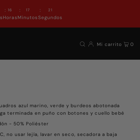
:
:
:
0
16
17
20
as
Horas
Minutos
Segundos
Mi carrito
0
uadros azul marino, verde y burdeos abotonada
arga terminada en puño con botones y cuello bebé
ón - 50% Poliéster
C, no usar lejía, lavar en seco, secadora a baja