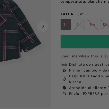
temperatura, plancha m
TALLA:
3m
3m
6m
9m
12
Email me when this is av
Disfruta de nuestro
Primer cambio y dev
Pago 100% Fácil y S
Klarna
Atención al client
Envíos EXPRESS plaz