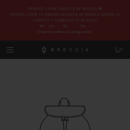
PEDIDOS +100€ CULOTTE DE REGALO 🎁
PEDIDOS +120€ TU PRENDA FAVORITA DE REGALO (AÑADE AL
CARRITO Y CONSIGUE TU REGALO)
:
:
:
00
00
52
58
Días
Horas
Minutos
Segundos
0