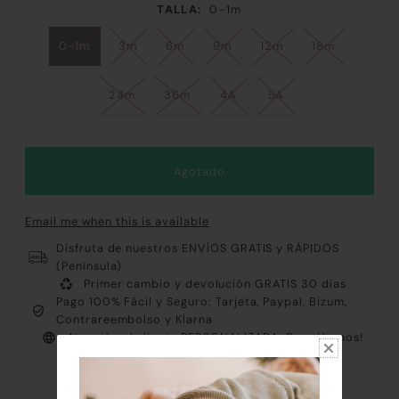
TALLA:
0-1m
0-1m
3m
6m
9m
12m
18m
24m
36m
4A
5A
Email me when this is available
Disfruta de nuestros ENVÍOS GRATIS y RÁPIDOS
(Península)
Primer cambio y devolución GRATIS 30 días
Pago 100% Fácil y Seguro: Tarjeta, Paypal, Bizum,
Contrareembolso y Klarna
Atención al cliente PERSONALIZADA ¡Consúltanos!
Envíos EXPRESS plazo de entrega 24 horas