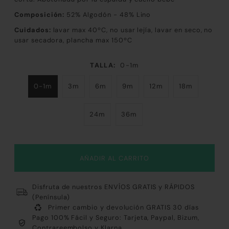
Composición:
52
% Algodón - 48% Lino
Cuidados:
lavar max 40ºC, no usar lejía, lavar en seco, no
usar secadora, plancha max 150ºC
TALLA:
0-1m
0-1m
3m
6m
9m
12m
18m
24m
36m
Disfruta de nuestros ENVÍOS GRATIS y RÁPIDOS
(Península)
Primer cambio y devolución GRATIS 30 días
Pago 100% Fácil y Seguro: Tarjeta, Paypal, Bizum,
Contrareembolso y Klarna