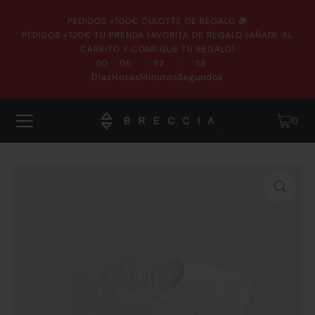
PEDIDOS +100€ CULOTTE DE REGALO 🎁
PEDIDOS +120€ TU PRENDA FAVORITA DE REGALO (AÑADE AL
CARRITO Y CONSIGUE TU REGALO)
:
:
:
00
06
52
37
Días
Horas
Minutos
Segundos
0