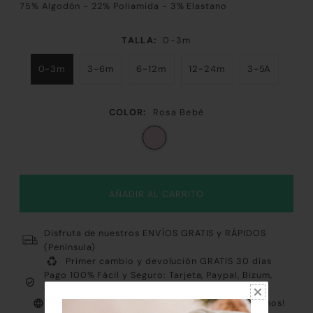
75% Algodón - 22% Poliamida - 3% Elastano
TALLA:
0-3m
0-3m
3-6m
6-12m
12-24m
3-5A
COLOR:
Rosa Bebé
Disfruta de nuestros ENVÍOS GRATIS y RÁPIDOS
(Península)
Primer cambio y devolución GRATIS 30 días
Pago 100% Fácil y Seguro: Tarjeta, Paypal, Bizum,
Contrareembolso y Klarna
Atención al cliente PERSONALIZADA ¡Consúltanos!