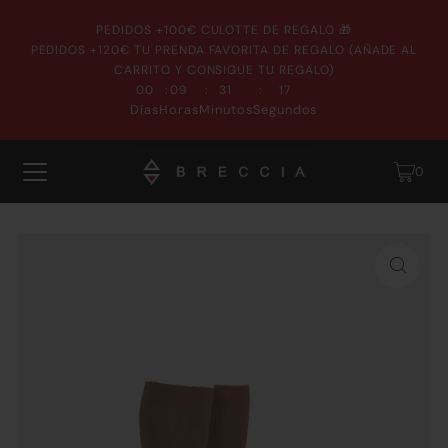
PEDIDOS +100€ CULOTTE DE REGALO 🎁
PEDIDOS +120€ TU PRENDA FAVORITA DE REGALO (AÑADE AL
CARRITO Y CONSIGUE TU REGALO)
:
:
:
00
09
31
17
Días
Horas
Minutos
Segundos
0