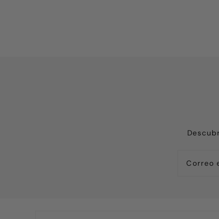
lgo en BRECCIA y me ha encantado.
delicadeza. Re
nhorabuena por vuestro trabajo.
Gracias Nadia p
Descubr