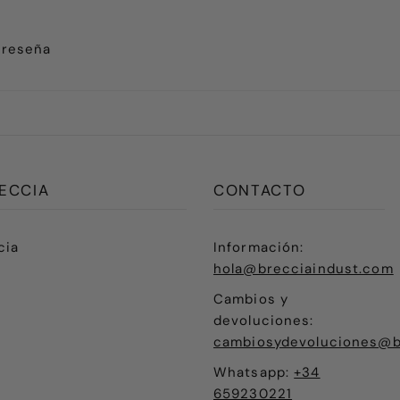
 reseña
ECCIA
CONTACTO
cia
Información:
hola@brecciaindust.com
Cambios y
devoluciones:
cambiosydevoluciones@b
Whatsapp:
+34
659230221