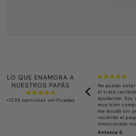
LO QUE ENAMORA A
NUESTROS PAPÁS
odo lo que he comprado es
No puedo estar
recioso, además viene muy muy
el trato recibi
ien presentado. Me ha emocionado
ayudarme. Soy 
+1239 opiniones verificadas
ecibir un paquete tan bonito, todo
muy bien compra
echo con mucho detalle y cariño,
me ayudó sin p
asta la nota que se envía en cada
recibido el pa
aquete, no lo esperaba. Gracias
emocionado muc
adia, es la primera vez que compro
todo tan bonit
eatriz A.
Antonia S.