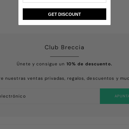
petiremos pronto.
or cuidar todo tanto.
GET DISCOUNT
Club Breccia
Únete y consigue un
10% de descuento.
e nuestras ventas privadas, regalos, descuentos y mu
APUNT