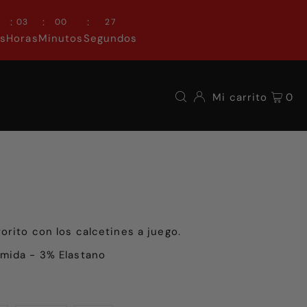
:
:
:
0
03
00
26
as
Horas
Minutos
Segundos
Mi carrito
0
rito con los calcetines a juego.
mida - 3% Elastano