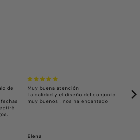
alo de
Muy buena atención
El 
La calidad y el diseño del conjunto
hij
 fechas
muy buenos , nos ha encantado
pri
eptiré
más
gos.
Elena
Pep