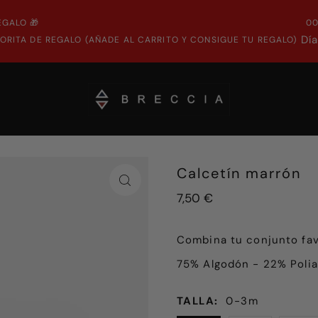
EGALO 🎁
0
Dí
ORITA DE REGALO (AÑADE AL CARRITO Y CONSIGUE TU REGALO)
Calcetín marrón
7,50 €
Combina tu conjunto favo
75% Algodón - 22% Polia
TALLA:
0-3m