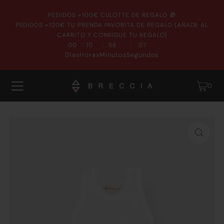
PEDIDOS +100€ CULOTTE DE REGALO 🎁
PEDIDOS +120€ TU PRENDA FAVORITA DE REGALO (AÑADE AL
CARRITO Y CONSIGUE TU REGALO)
:
:
:
00
10
56
07
Días
Horas
Minutos
Segundos
0