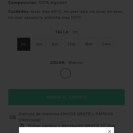
Composición:
100
% Algodón
Cuidados:
lavar max 40ºC, no usar lejía, no lavar en seco,
no usar secadora, plancha max 110ºC
TALLA:
1m
1m
3m
6m
12m
18m
24m
COLOR:
Blanco
Disfruta de nuestros ENVÍOS GRATIS y RÁPIDOS
(Península)
Primer cambio y devolución GRATIS 30 días
Pago 100% Fácil y Seguro: Tarjeta, Paypal, Bizum,