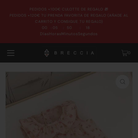
PEDIDOS +100€ CULOTTE DE REGALO 🎁
PEDIDOS +120€ TU PRENDA FAVORITA DE REGALO (AÑADE AL
CARRITO Y CONSIGUE TU REGALO)
:
:
:
00
05
50
18
Días
Horas
Minutos
Segundos
0