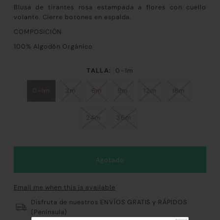
Blusa de tirantes rosa estampada a flores con cuello
volante. Cierre botones en espalda.
COMPOSICIÓN
100% Algodón Orgánico
TALLA:
0-1m
0-1m
3m
6m
9m
12m
18m
24m
36m
Email me when this is available
Disfruta de nuestros ENVÍOS GRATIS y RÁPIDOS
(Península)