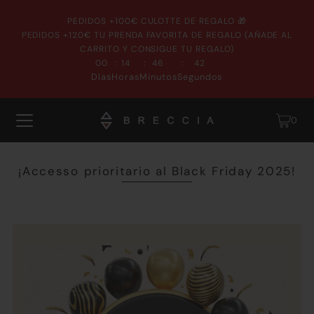
PEDIDOS +100€ CULOTTE DE REGALO 🎁
PEDIDOS +120€ TU PRENDA FAVORITA DE REGALO (AÑADE AL
CARRITO Y CONSIGUE TU REGALO)
:
:
:
00
14
46
42
Días
Horas
Minutos
Segundos
0
¡Accesso prioritario al Black Friday 2025!