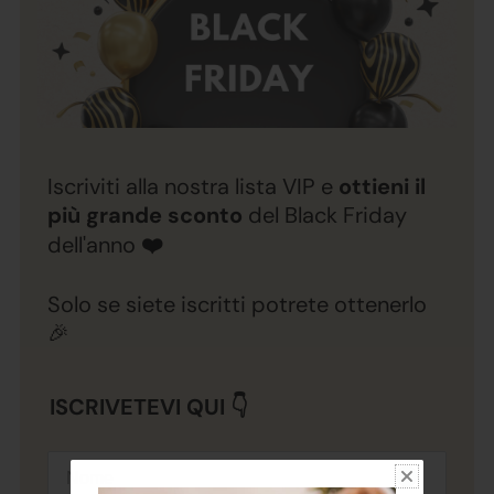
Iscriviti alla nostra lista VIP e
ottieni il
più grande sconto
del Black Friday
dell'anno
❤️
Solo se siete iscritti potrete ottenerlo
🎉
ISCRIVETEVI QUI 👇
Nome