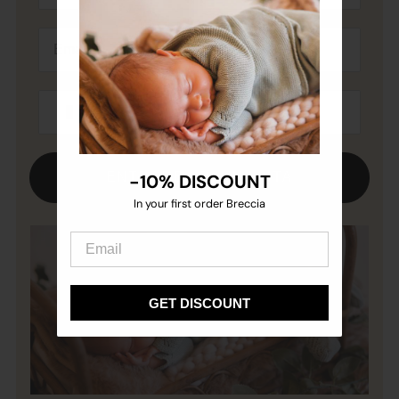
ENTRARE ORA IN LISTA
-10% DISCOUNT
-10% DISCOUNT
In your first order Breccia
In your first order Breccia
GET DISCOUNT
GET DISCOUNT