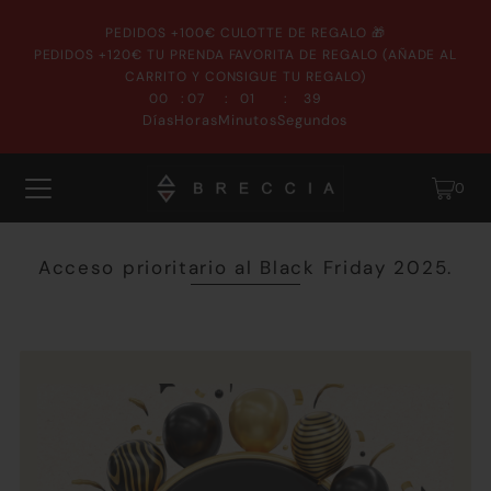
PEDIDOS +100€ CULOTTE DE REGALO 🎁
PEDIDOS +120€ TU PRENDA FAVORITA DE REGALO (AÑADE AL
CARRITO Y CONSIGUE TU REGALO)
:
:
:
00
07
01
38
Días
Horas
Minutos
Segundos
0
Acceso prioritario al Black Friday 2025.