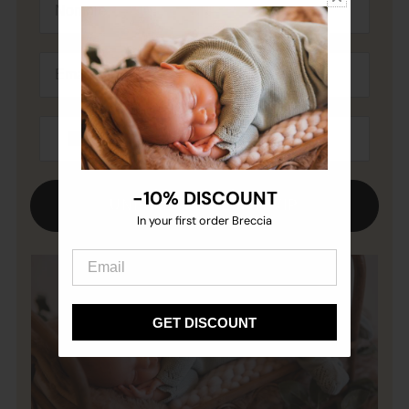
-10% DISCOUNT
-10% DISCOUNT
UNIRME A LA LISTA VIP
In your first order Breccia
In your first order Breccia
GET DISCOUNT
GET DISCOUNT