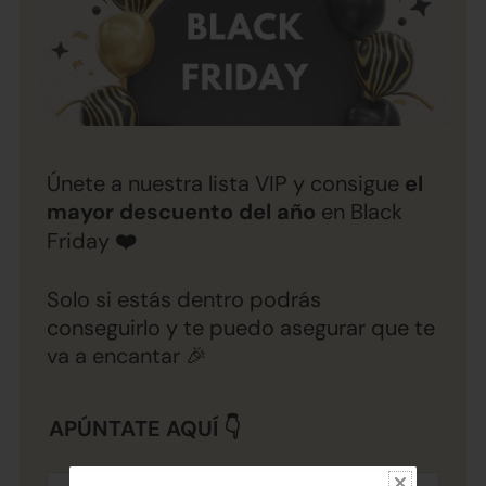
Únete a nuestra lista VIP y
consigue
el
mayor descuento del año
en
Black
Friday
❤️
Solo si estás dentro podrás
conseguirlo y te puedo asegurar que te
va a encantar 🎉
APÚNTATE AQUÍ 👇
Nombre