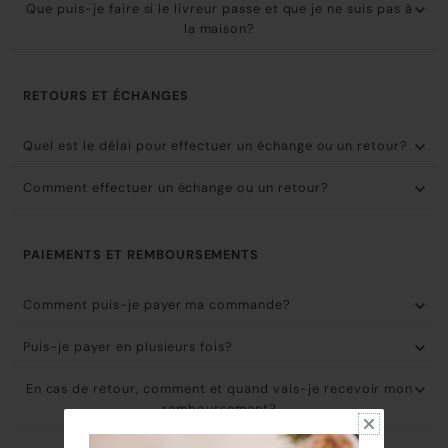
Que puis-je faire si le livreur passe et que je ne suis pas à
la maison?
RETOURS ET ÉCHANGES
Quel est le délai pour effectuer un échange ou un retour?
Comment effectuer un échange ou un retour?
PAIEMENTS ET REMBOURSEMENTS
Comment puis-je payer ma commande?
Puis-je payer en plusieurs fois?
En cas de retour, comment et quand vais-je recevoir mon
remboursement?