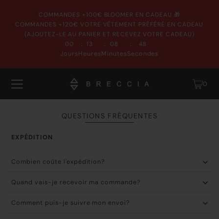
COMMANDES +100€ BLOOMER EN CADEAU 🎁
COMMANDES +120€ VOTRE VÊTEMENT PRÉFÉRÉ EN CADEAU
(AJOUTEZ-LE AU PANIER ET RECEVEZ VOTRE CADEAU)
:
:
:
00
13
08
47
Jours
Heures
Minutes
Secondes
0
QUESTIONS FRÉQUENTES
EXPÉDITION
Combien coûte l'expédition?
Quand vais-je recevoir ma commande?
Comment puis-je suivre mon envoi?